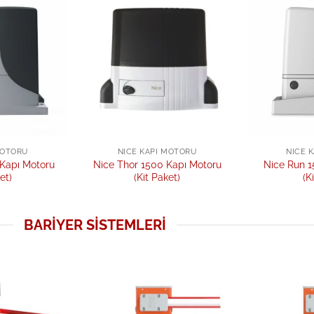
Add to
Add to
wishlist
wishlist
MOTORU
NICE KAPI MOTORU
NICE 
Kapı Motoru
Nice Thor 1500 Kapı Motoru
Nice Run 1
et)
(Kit Paket)
(K
BARIYER SISTEMLERI
Add to
Add to
wishlist
wishlist