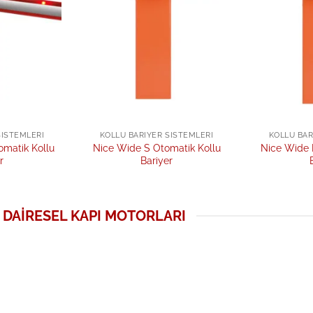
SISTEMLERI
KOLLU BARIYER SISTEMLERI
KOLLU BAR
omatik Kollu
Nice Wide S Otomatik Kollu
Nice Wide 
r
Bariyer
DAIRESEL KAPI MOTORLARI
Add to
Add to
wishlist
wishlist