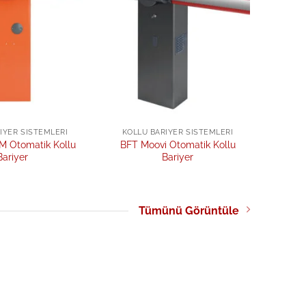
IYER SISTEMLERI
KOLLU BARIYER SISTEMLERI
M Otomatik Kollu
BFT Moovi Otomatik Kollu
Bariyer
Bariyer
Tümünü Görüntüle
Add to
Add to
wishlist
wishlist