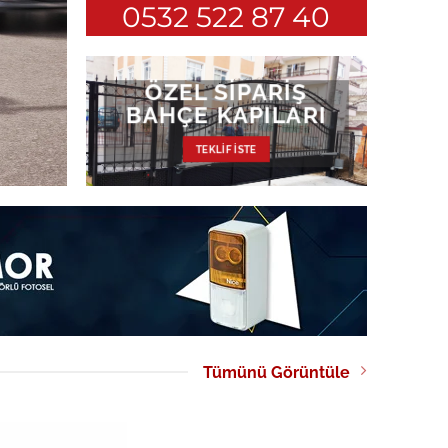
0532 522 87 40
ÖZEL SIPARIŞ
BAHÇE KAPILARI
TEKLIF İSTE
Tümünü Görüntüle