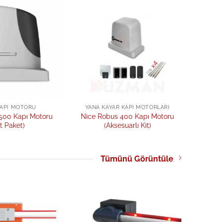
Add to
Add to
wishlist
wishlist
KAPI MOTORU
YANA KAYAR KAPI MOTORLARI
500 Kapı Motoru
Nice Robus 400 Kapı Motoru
it Paket)
(Aksesuarlı Kit)
Tümünü Görüntüle
Add to
Add to
wishlist
wishlist