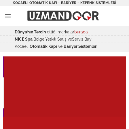
İçeriğe
KOCAELI OTOMATIK KAPI - BARIYER - KEPENK SISTEMLERI
atla
Dünya’nın Tercih
ettiği markalar
burada
NICE Spa
Bölge Yetkili Satış veServis Bayi
Kocaeli
Otomatik Kapı
ve
Bariyer Sistemleri