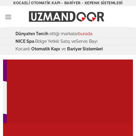
İçeriğe
KOCAELI OTOMATIK KAPI - BARIYER - KEPENK SISTEMLERI
atla
Dünya’nın Tercih
ettiği markalar
burada
NICE Spa
Bölge Yetkili Satış veServis Bayi
Kocaeli
Otomatik Kapı
ve
Bariyer Sistemleri