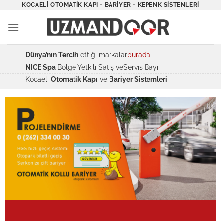
İçeriğe
KOCAELI OTOMATIK KAPI - BARIYER - KEPENK SISTEMLERI
atla
Dünya’nın Tercih
ettiği markalar
burada
NICE Spa
Bölge Yetkili Satış veServis Bayi
Kocaeli
Otomatik Kapı
ve
Bariyer Sistemleri