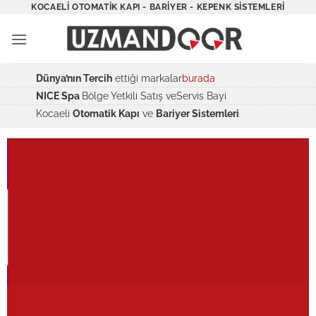
İçeriğe
KOCAELI OTOMATIK KAPI - BARIYER - KEPENK SISTEMLERI
atla
Dünya’nın Tercih
ettiği markalar
burada
NICE Spa
Bölge Yetkili Satış veServis Bayi
Kocaeli
Otomatik Kapı
ve
Bariyer Sistemleri