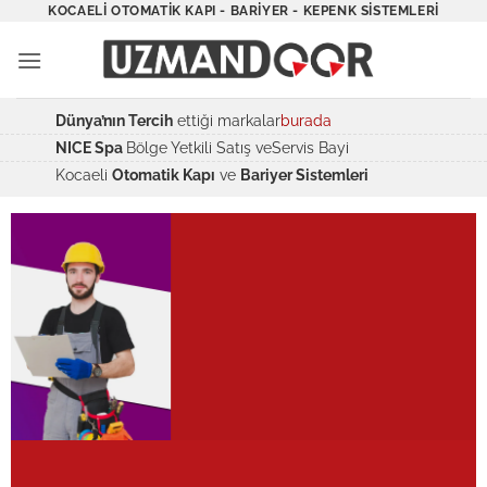
İçeriğe
KOCAELI OTOMATIK KAPI - BARIYER - KEPENK SISTEMLERI
atla
Dünya’nın Tercih
ettiği markalar
burada
NICE Spa
Bölge Yetkili Satış veServis Bayi
Kocaeli
Otomatik Kapı
ve
Bariyer Sistemleri