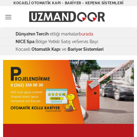
İçeriğe
KOCAELI OTOMATIK KAPI - BARIYER - KEPENK SISTEMLERI
atla
Dünya’nın Tercih
ettiği markalar
burada
NICE Spa
Bölge Yetkili Satış veServis Bayi
Kocaeli
Otomatik Kapı
ve
Bariyer Sistemleri