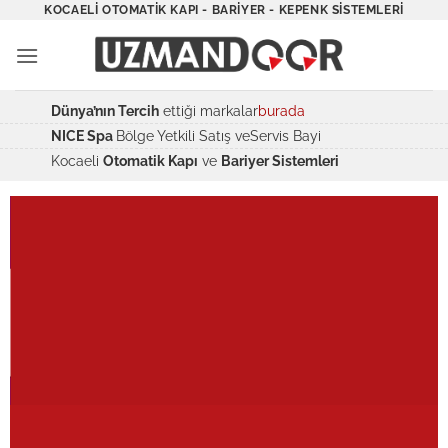
İçeriğe
KOCAELI OTOMATIK KAPI - BARIYER - KEPENK SISTEMLERI
atla
Dünya’nın Tercih
ettiği markalar
burada
NICE Spa
Bölge Yetkili Satış veServis Bayi
Kocaeli
Otomatik Kapı
ve
Bariyer Sistemleri