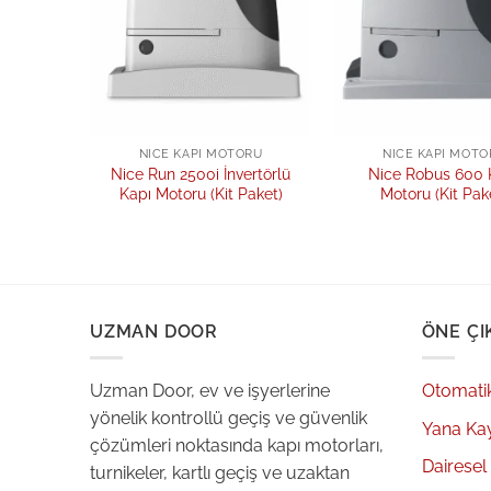
ORU
NICE KAPI MOTORU
NICE KAPI MOTO
ı Motoru
Nice Run 2500i İnvertörlü
Nice Robus 600 
Kapı Motoru (Kit Paket)
Motoru (Kit Pak
UZMAN DOOR
ÖNE ÇI
Uzman Door, ev ve işyerlerine
Otomati
yönelik kontrollü geçiş ve güvenlik
Yana Ka
çözümleri noktasında kapı motorları,
Dairesel
turnikeler, kartlı geçiş ve uzaktan