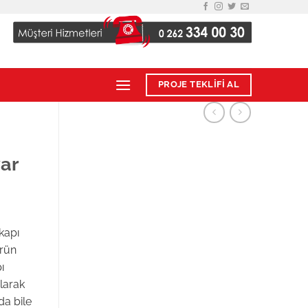
PROJE TEKLİFİ AL
ar
kapı
ürün
ı
larak
da bile