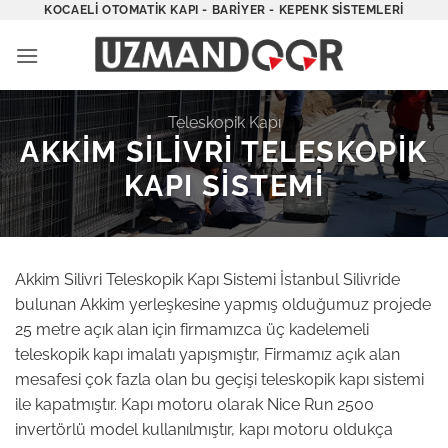
İçeriğe
KOCAELI OTOMATIK KAPI - BARIYER - KEPENK SISTEMLERI
atla
Teleskopik Kapı
AKKIM SILIVRI TELESKOPIK
KAPI SISTEMI
Akkim Silivri Teleskopik Kapı Sistemi İstanbul Silivride
bulunan Akkim yerleşkesine yapmış olduğumuz projede
25 metre açık alan için firmamızca üç kadelemeli
teleskopik kapı imalatı yapışmıştır, Firmamız açık alan
mesafesi çok fazla olan bu geçişi teleskopik kapı sistemi
ile kapatmıştır. Kapı motoru olarak Nice Run 2500
invertörlü model kullanılmıştır, kapı motoru oldukça