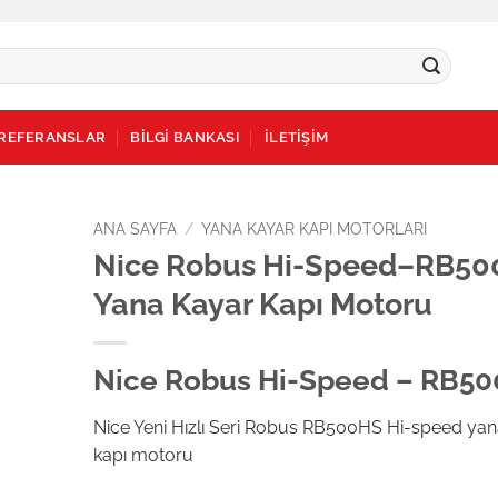
REFERANSLAR
BİLGİ BANKASI
İLETİŞİM
ANA SAYFA
/
YANA KAYAR KAPI MOTORLARI
Nice Robus Hi-Speed–RB5
dd to
Yana Kayar Kapı Motoru
ishlist
Nice Robus Hi-Speed – RB5
Nice Yeni Hızlı Seri Robus RB500HS Hi-speed yan
kapı motoru