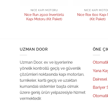
TORLARI
NICE KAPI MOTORU
NICE KAPI MOTO
00 Yana
Nice Run 2500i İnvertörlü
Nice Rox 600 Kapı
toru
Kapı Motoru (Kit Paket)
(Kit Paket)
UZMAN DOOR
ÖNE ÇI
Uzman Door, ev ve işyerlerine
Otomati
yönelik kontrollü geçiş ve güvenlik
Yana Ka
çözümleri noktasında kapı motorları,
Dairesel
turnikeler, kartlı geçiş ve uzaktan
kumandalı sistemler başta olmak
Bariyer 
üzere geniş ürün yelpazesiyle hizmet
Otomati
vermektedir.