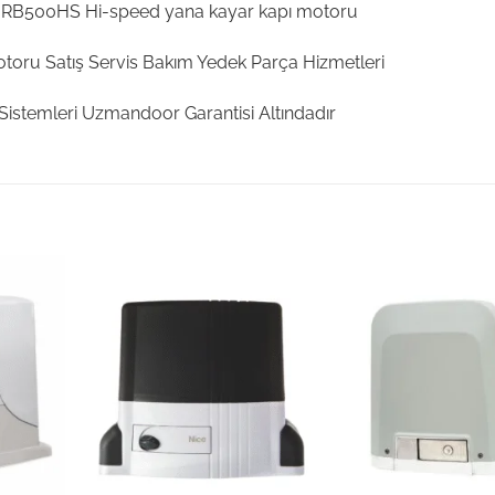
us RB500HS Hi-speed yana kayar kapı motoru
otoru Satış Servis Bakım Yedek Parça Hizmetleri
Sistemleri Uzmandoor Garantisi Altındadır
Add to
Add to
wishlist
wishlist