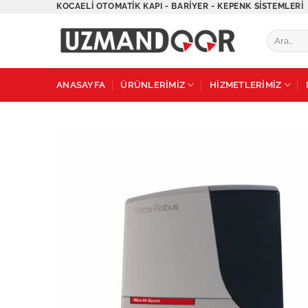
İçeriğe
KOCAELI OTOMATIK KAPI - BARIYER - KEPENK SISTEMLERI
atla
Ara:
ANASAYFA
ÜRÜNLERİMİZ
HİZMETLERİMİZ
A
w