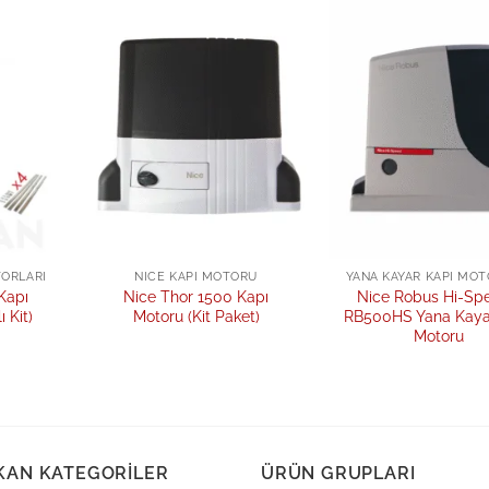
Add to
Add to
wishlist
wishlist
TORLARI
NICE KAPI MOTORU
YANA KAYAR KAPI MOT
Kapı
Nice Thor 1500 Kapı
Nice Robus Hi-Sp
 Kit)
Motoru (Kit Paket)
RB500HS Yana Kaya
Motoru
KAN KATEGORILER
ÜRÜN GRUPLARI