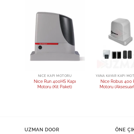
Add to
Add to
wishlist
wishlist
ORU
NICE KAPI MOTORU
YANA KAYAR KAPI MO
ı Motoru
Nice Run 400HS Kapı
Nice Robus 400 
Motoru (Kit Paket)
Motoru (Aksesuarlı
UZMAN DOOR
ÖNE ÇI