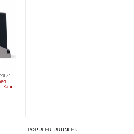
Add to
wishlist
ORLARI
eed–
r Kapı
POPÜLER ÜRÜNLER