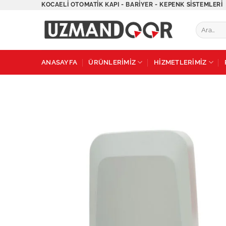
İçeriğe
KOCAELI OTOMATIK KAPI - BARIYER - KEPENK SISTEMLERI
atla
Ara:
ANASAYFA
ÜRÜNLERİMİZ
HİZMETLERİMİZ
A
w