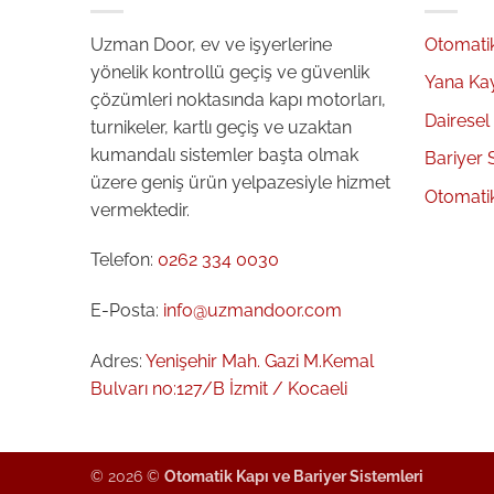
Uzman Door, ev ve işyerlerine
Otomati
yönelik kontrollü geçiş ve güvenlik
Yana Ka
çözümleri noktasında kapı motorları,
Dairesel
turnikeler, kartlı geçiş ve uzaktan
kumandalı sistemler başta olmak
Bariyer 
üzere geniş ürün yelpazesiyle hizmet
Otomati
vermektedir.
Telefon:
0262 334 0030
E-Posta:
info@uzmandoor.com
Adres:
Yenişehir Mah. Gazi M.Kemal
Bulvarı no:127/B İzmit / Kocaeli
© 2026 ©
Otomatik Kapı ve Bariyer Sistemleri