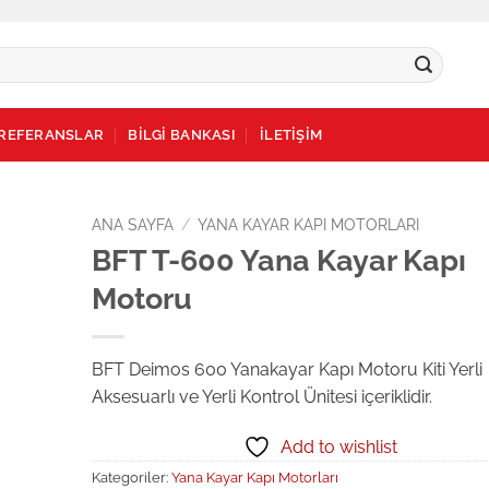
REFERANSLAR
BİLGİ BANKASI
İLETİŞİM
ANA SAYFA
/
YANA KAYAR KAPI MOTORLARI
BFT T-600 Yana Kayar Kapı
dd to
Motoru
ishlist
BFT Deimos 600 Yanakayar Kapı Motoru Kiti Yerli
Aksesuarlı ve Yerli Kontrol Ünitesi içeriklidir.
Add to wishlist
Kategoriler:
Yana Kayar Kapı Motorları