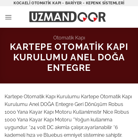
İçeriğe
KOCAELI OTOMATIK KAPI - BARIYER - KEPENK SISTEMLERI
atla
Otomatik Kapı
KARTEPE OTOMATIK KAPI
KURULUMU ANEL DOĞA
ENTEGRE
Kartepe Otomatik Kapı Kurulumu Kartepe Otomatik Kapı
Kurulumu Anel DOĞA Entegre Geri Dönüşüm Robus
1000 Yana Kayar Kapı Motoru Kullanılmıstır Nice Robus
1000 Yana Kayar Kapı Motoru *Yoğun kullanıma
uygundur. *24 volt DC akımla çalışır,ayarlanabilir *6
kademeli hıza ve Bluebus emniyet sistemine sahiptir.