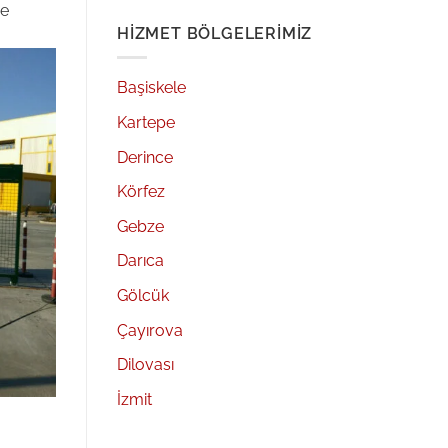
re
HIZMET BÖLGELERIMIZ
Başiskele
Kartepe
Derince
Körfez
Gebze
Darıca
Gölcük
Çayırova
Dilovası
İzmit