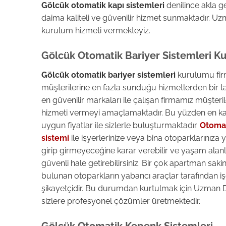
Gölcük otomatik kapı sistemleri
denilince akla g
daima kaliteli ve güvenilir hizmet sunmaktadır. Uzm
kurulum hizmeti vermekteyiz.
Gölcük Otomatik Bariyer Sistemleri K
Gölcük otomatik bariyer sistemleri
kurulumu fir
müşterilerine en fazla sunduğu hizmetlerden bir ta
en güvenilir markaları ile çalışan firmamız müşteril
hizmeti vermeyi amaçlamaktadır. Bu yüzden en kali
uygun fiyatlar ile sizlerle buluşturmaktadır.
Otomat
sistemi
ile işyerlerinize veya bina otoparklarınıza 
girip girmeyeceğine karar verebilir ve yaşam alanl
güvenli hale getirebilirsiniz. Bir çok apartman saki
bulunan otoparkların yabancı araçlar tarafından i
şikayetçidir. Bu durumdan kurtulmak için Uzman 
sizlere profesyonel çözümler üretmektedir.
Gölcük Otomatik Kepenk Sistemleri