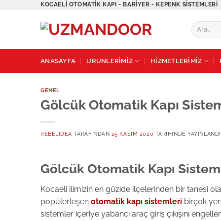
İçeriğe
KOCAELI OTOMATIK KAPI - BARIYER - KEPENK SISTEMLERI
atla
Ara:
ANASAYFA
ÜRÜNLERİMİZ
HİZMETLERİMİZ
GENEL
Gölcük Otomatik Kapı Sistem
REBELIDEA
TARAFINDAN
25 KASIM 2020
TARIHINDE YAYINLANDI
Gölcük Otomatik Kapı Sistem
Kocaeli ilimizin en güzide ilçelerinden bir tanesi ola
popülerleşen
otomatik kapı sistemleri
birçok yerd
sistemler içeriye yabancı araç giriş çıkışını engel