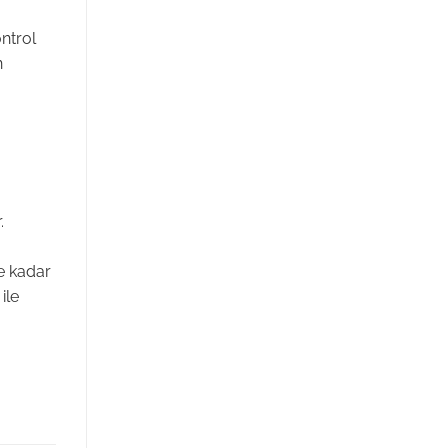
ontrol
n
.
e kadar
ile