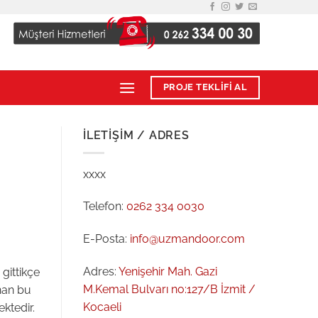
PROJE TEKLİFİ AL
İLETIŞIM / ADRES
xxxx
Telefon:
0262 334 0030
E-Posta:
info@uzmandoor.com
Adres:
Yenişehir Mah. Gazi
 gittikçe
M.Kemal Bulvarı no:127/B İzmit /
anan bu
Kocaeli
ktedir.