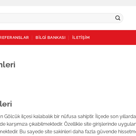
REFERANSLAR
BİLGİ BANKASI
İLETİŞİM
leri
leri
n Gölcük ilçesi kalabalık bir nüfusa sahiptir. İlçede son yıllarda
e karşımıza çıkabilmektedir. Özellikle site girişlerinde uygul
lemektedir. Bu sayede site sakinleri daha fazla güvende hissetme