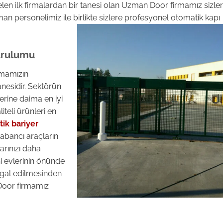
elen ilk firmalardan bir tanesi olan Uzman Door firmamız sizle
an personelimiz ile birlikte sizlere profesyonel otomatik kapı
urulumu
mamızın
nesidir. Sektörün
erine daima en iyi
teli ürünleri en
ik bariyer
yabancı araçların
arınızı daha
ni evlerinin önünde
şgal edilmesinden
Door firmamız