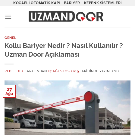
İçeriğe
KOCAELI OTOMATIK KAPI - BARIYER - KEPENK SISTEMLERI
atla
GENEL
Kollu Bariyer Nedir ? Nasıl Kullanılır ?
Uzman Door Açıklaması
REBELIDEA
TARAFINDAN
27 AĞUSTOS 2019
TARIHINDE YAYINLANDI
27
Ağu