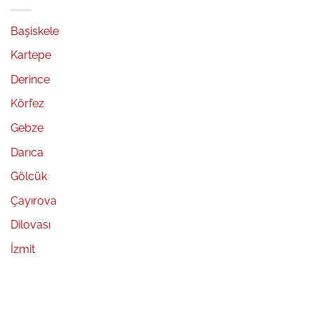
Başiskele
Kartepe
Derince
Körfez
Gebze
Darıca
Gölcük
Çayırova
Dilovası
İzmit