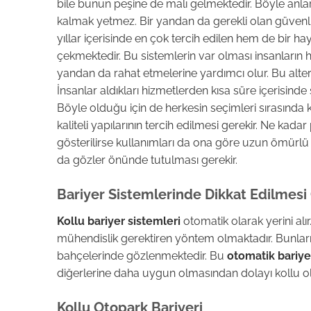
bile bunun peşine de malı gelmektedir. Böyle anlard
kalmak yetmez. Bir yandan da gerekli olan güvenli
yıllar içerisinde en çok tercih edilen hem de bir hay
çekmektedir. Bu sistemlerin var olması insanların 
yandan da rahat etmelerine yardımcı olur. Bu alterna
İnsanlar aldıkları hizmetlerden kısa süre içerisind
Böyle olduğu için de herkesin seçimleri sırasınd
kaliteli yapılarının tercih edilmesi gerekir. Ne kadar 
gösterilirse kullanımları da ona göre uzun ömürlü 
da gözler önünde tutulması gerekir.
Bariyer Sistemlerinde Dikkat Edilmesi
Kollu bariyer sistemleri
otomatik olarak yerini alı
mühendislik gerektiren yöntem olmaktadır. Bunların
bahçelerinde gözlenmektedir. Bu
otomatik bariye
diğerlerine daha uygun olmasından dolayı kollu olan
Kollu Otopark Bariyeri