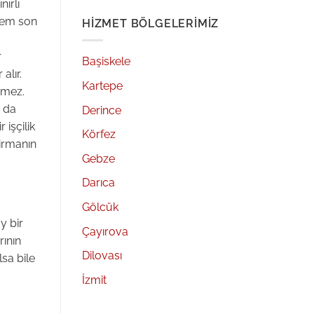
ırlı
 hem son
HIZMET BÖLGELERIMIZ
r
Başiskele
alır.
Kartepe
emez.
n da
Derince
 işçilik
Körfez
firmanın
Gebze
Darıca
Gölcük
y bir
Çayırova
rının
Dilovası
lsa bile
İzmit