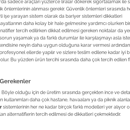
a sadece araçları yüzlerce liralar dökerek sigortalamak ile sın
k önlemlerinin alınması gerekir. Güvenlik önlemleri sırasında
li işe yarayan sistem olarak da bariyer sistemleri dikkatleri
hayatlarının daha kolay bir hale gelmesine yardımcı olurken bi
tifler tercih edilirken dikkat edilmesi gereken noktalar da yer 
e sorun yaşamak ya da farklı durumlar ile karşılaşmayı asla ist
a kendisine neyin daha uygun olduğuna karar vermesi ardında
profesyonel ellerde yapılır ve sizlere teslim edilene kadar iyi bir
olur. Bu yüzden ürün tercihi sırasında daha çok tercih edilen 
 Gerekenler
r. Böyle olduğu için de üretim sırasında gerçekten ince ve deta
 kullanımları daha çok hastane, havaalanı ya da piknik alanla
r
sistemlerinin her ne kadar birçok farklı modelleri yer alıyor o
 alternatiflerin tercih edilmesi de dikkatleri çekmektedir.