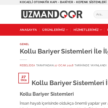
İçeriğe
KOCAELI OTOMATIK KAPI - BARIYER - KEPENK SISTEMLERI
atla
Ara:
ANASAYFA
ÜRÜNLERİMİZ
HİZMETLERİMİZ
GENEL
Kollu Bariyer Sistemleri İle İl
REBELIDEA
TARAFINDAN
27 OCAK 2018
TARIHINDE YAYINLANDI
27
Oca
Kollu Bariyer Sistemleri İ
Kollu Bariyer Sistemleri
İnsan hayatı içerisinde oldukça önemli yapılar yer a