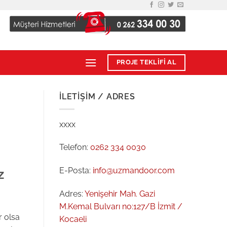
PROJE TEKLİFİ AL
İLETIŞIM / ADRES
xxxx
Telefon:
0262 334 0030
z
E-Posta:
info@uzmandoor.com
Adres:
Yenişehir Mah. Gazi
M.Kemal Bulvarı no:127/B İzmit /
r olsa
Kocaeli