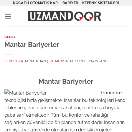
İçeriğe
KOCAELI OTOMATIK KAPI - BARIYER - KEPENK SISTEMLERI
atla
GENEL
Mantar Bariyerler
REBELIDEA
TARAFINDAN
3 OCAK 2016
TARIHINDE YAYINLANDI
Mantar Bariyerler
Günümüz
teknolojisi hızla gelişmekte, insanlar bu teknolojileri kendi
lehlerine çevirip konfor ve rahatlık için oldukça büyük
çaba sarf etmektedir. Tüm bu konfor ve rahatlığı
sağlarken güvenliği de ön planda tutmaktadır. İnsanların
emniyeti ve güvende olmaları için değişik projeler