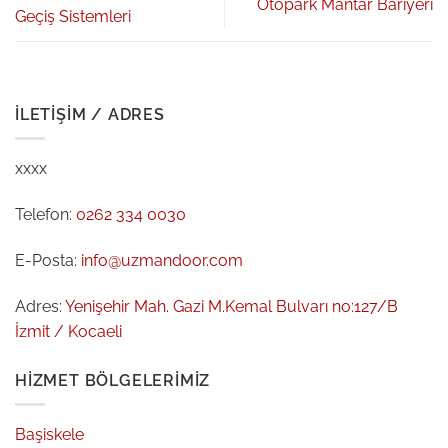
Otopark Mantar Bariyeri
Geçiş Sistemleri
İLETIŞIM / ADRES
xxxx
Telefon:
0262 334 0030
E-Posta:
info@uzmandoor.com
Adres:
Yenişehir Mah. Gazi M.Kemal Bulvarı no:127/B
İzmit / Kocaeli
HIZMET BÖLGELERIMIZ
Başiskele