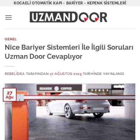
İçeriğe
KOCAELI OTOMATIK KAPI - BARIYER - KEPENK SISTEMLERI
atla
GENEL
Nice Bariyer Sistemleri İle İlgili Soruları
Uzman Door Cevaplıyor
REBELIDEA
TARAFINDAN
27 AĞUSTOS 2019
TARIHINDE YAYINLANDI
27
Ağu