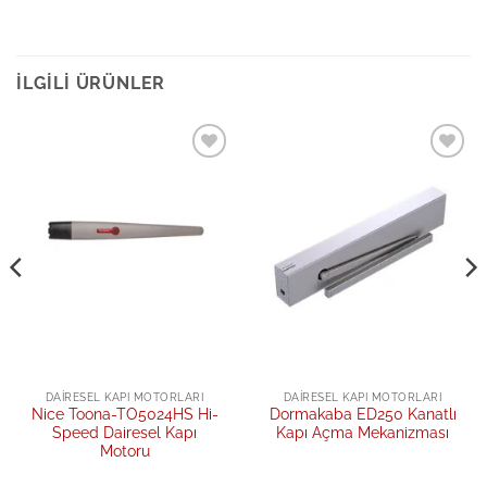
İLGILI ÜRÜNLER
Add to
Add to
wishlist
wishlist
DAIRESEL KAPI MOTORLARI
DAIRESEL KAPI MOTORLARI
Nice Toona-TO5024HS Hi-
Dormakaba ED250 Kanatlı
Speed Dairesel Kapı
Kapı Açma Mekanizması
Motoru