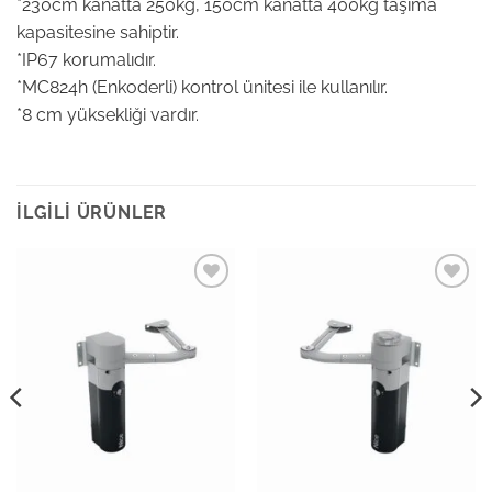
*230cm kanatta 250kg, 150cm kanatta 400kg taşıma
kapasitesine sahiptir.
*IP67 korumalıdır.
*MC824h (Enkoderli) kontrol ünitesi ile kullanılır.
*8 cm yüksekliği vardır.
İLGILI ÜRÜNLER
Add to
Add to
wishlist
wishlist