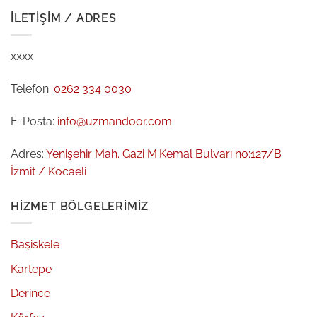
İLETIŞIM / ADRES
xxxx
Telefon:
0262 334 0030
E-Posta:
info@uzmandoor.com
Adres:
Yenişehir Mah. Gazi M.Kemal Bulvarı no:127/B
İzmit / Kocaeli
HIZMET BÖLGELERIMIZ
Başiskele
Kartepe
Derince