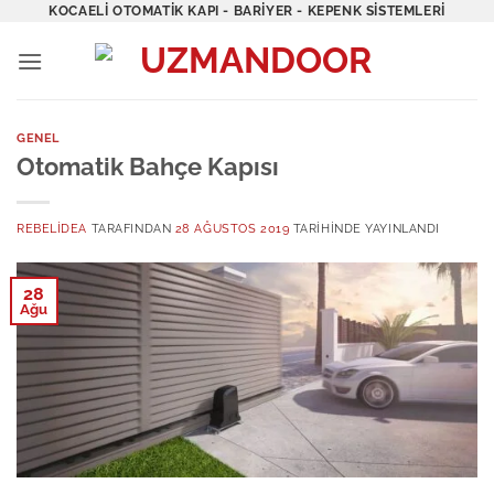
İçeriğe
KOCAELI OTOMATIK KAPI - BARIYER - KEPENK SISTEMLERI
atla
GENEL
Otomatik Bahçe Kapısı
REBELIDEA
TARAFINDAN
28 AĞUSTOS 2019
TARIHINDE YAYINLANDI
28
Ağu