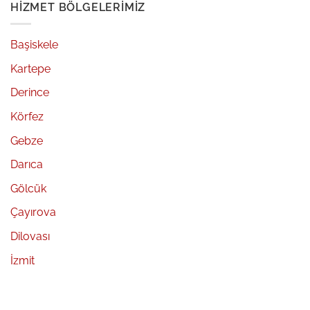
HIZMET BÖLGELERIMIZ
Başiskele
Kartepe
Derince
Körfez
Gebze
Darıca
Gölcük
Çayırova
Dilovası
İzmit