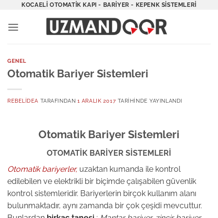
İçeriğe
KOCAELI OTOMATIK KAPI - BARIYER - KEPENK SISTEMLERI
atla
GENEL
Otomatik Bariyer Sistemleri
REBELIDEA
TARAFINDAN
1 ARALIK 2017
TARIHINDE YAYINLANDI
Otomatik Bariyer Sistemleri
OTOMATİK BARİYER SİSTEMLERİ
Otomatik bariyerler,
uzaktan kumanda ile kontrol
edilebilen ve elektrikli bir biçimde çalışabilen güvenlik
kontrol sistemleridir. Bariyerlerin birçok kullanım alanı
bulunmaktadır, aynı zamanda bir çok çeşidi mevcuttur.
Bunlardan
birkaç tanesi
;
Mantar bariyer, zincir bariyer