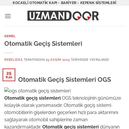
İçeriğe
KOCAELI OTOMATIK KAPI - BARIYER - KEPENK SISTEMLERI
atla
GENEL
Otomatik Geçiş Sistemleri
REBELIDEA
TARAFINDAN
25 KASIM 2015
TARIHINDE YAYINLANDI
25
Kas
Otomatik Geçiş Sistemleri OGS
Otomatik geçiş sistemleri
OGS teknolojinin günümüze
kolaylık olarak yansımasıdır. Otomatik geçiş sistemi
otomobillerin gişelerden geçerken hızlı para aktarımını
sağlayarak otomobil sahiplerine zaman
kazandırmaktadır.
Otomatik geçiş sistemleri
dünyanın