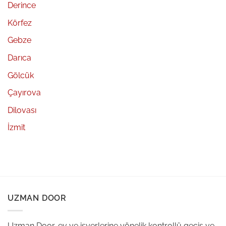
Derince
Körfez
Gebze
Darıca
Gölcük
Çayırova
Dilovası
İzmit
UZMAN DOOR
Uzman Door, ev ve işyerlerine yönelik kontrollü geçiş ve