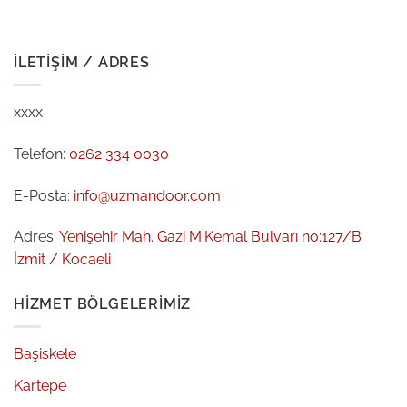
İLETIŞIM / ADRES
xxxx
Telefon:
0262 334 0030
E-Posta:
info@uzmandoor.com
Adres:
Yenişehir Mah. Gazi M.Kemal Bulvarı no:127/B
İzmit / Kocaeli
HIZMET BÖLGELERIMIZ
Başiskele
Kartepe