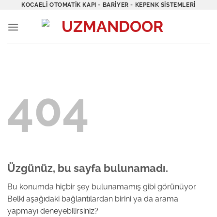
İçeriğe
KOCAELI OTOMATIK KAPI - BARIYER - KEPENK SISTEMLERI
atla
404
Üzgünüz, bu sayfa bulunamadı.
Bu konumda hiçbir şey bulunamamış gibi görünüyor.
Belki aşağıdaki bağlantılardan birini ya da arama
yapmayı deneyebilirsiniz?