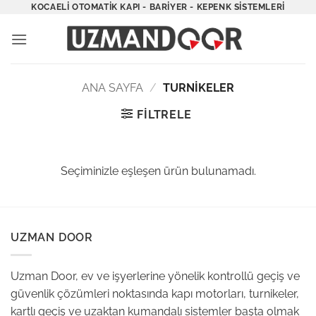
İçeriğe
KOCAELI OTOMATIK KAPI - BARIYER - KEPENK SISTEMLERI
atla
ANA SAYFA
/
TURNIKELER
FILTRELE
Seçiminizle eşleşen ürün bulunamadı.
UZMAN DOOR
Uzman Door, ev ve işyerlerine yönelik kontrollü geçiş ve
güvenlik çözümleri noktasında kapı motorları, turnikeler,
kartlı geçiş ve uzaktan kumandalı sistemler başta olmak