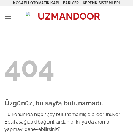
İçeriğe
KOCAELI OTOMATIK KAPI - BARIYER - KEPENK SISTEMLERI
atla
404
Üzgünüz, bu sayfa bulunamadı.
Bu konumda hiçbir şey bulunamamış gibi görünüyor.
Belki aşağıdaki bağlantılardan birini ya da arama
yapmayı deneyebilirsiniz?