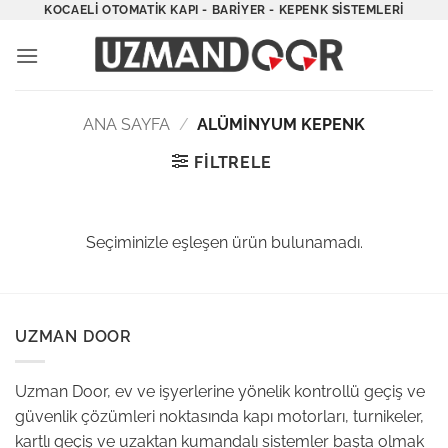
İçeriğe
KOCAELI OTOMATIK KAPI - BARIYER - KEPENK SISTEMLERI
atla
ANA SAYFA
/
ALÜMINYUM KEPENK
FILTRELE
Seçiminizle eşleşen ürün bulunamadı.
UZMAN DOOR
Uzman Door, ev ve işyerlerine yönelik kontrollü geçiş ve
güvenlik çözümleri noktasında kapı motorları, turnikeler,
kartlı geçiş ve uzaktan kumandalı sistemler başta olmak