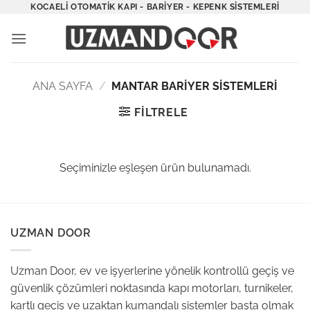
İçeriğe
KOCAELI OTOMATIK KAPI - BARIYER - KEPENK SISTEMLERI
atla
ANA SAYFA
/
MANTAR BARIYER SISTEMLERI
FILTRELE
Seçiminizle eşleşen ürün bulunamadı.
UZMAN DOOR
Uzman Door, ev ve işyerlerine yönelik kontrollü geçiş ve
güvenlik çözümleri noktasında kapı motorları, turnikeler,
kartlı geçiş ve uzaktan kumandalı sistemler başta olmak