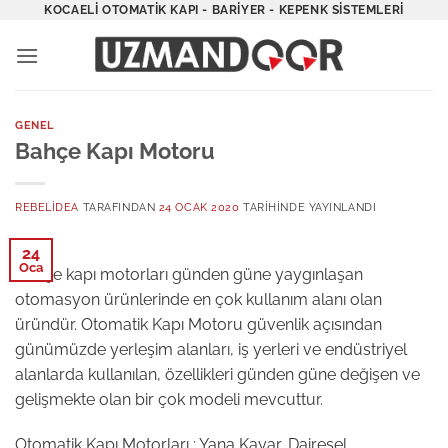
İçeriğe
KOCAELI OTOMATIK KAPI - BARIYER - KEPENK SISTEMLERI
atla
GENEL
Bahçe Kapı Motoru
REBELIDEA
TARAFINDAN
24 OCAK 2020
TARIHINDE YAYINLANDI
24
Oca
Bahçe kapı motorları günden güne yaygınlaşan
otomasyon ürünlerinde en çok kullanım alanı olan
üründür. Otomatik Kapı Motoru güvenlik açısından
günümüzde yerleşim alanları, iş yerleri ve endüstriyel
alanlarda kullanılan, özellikleri günden güne değişen ve
gelişmekte olan bir çok modeli mevcuttur.
Otomatik Kapı Motorları ; Yana Kayar, Dairesel,