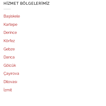
HIZMET BÖLGELERIMIZ
Başiskele
Kartepe
Derince
Körfez
Gebze
Darıca
Gölcük
Çayırova
Dilovası
İzmit