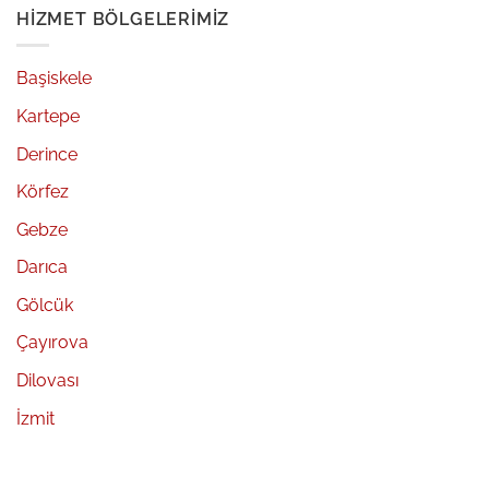
HIZMET BÖLGELERIMIZ
Başiskele
Kartepe
Derince
Körfez
Gebze
Darıca
Gölcük
Çayırova
Dilovası
İzmit