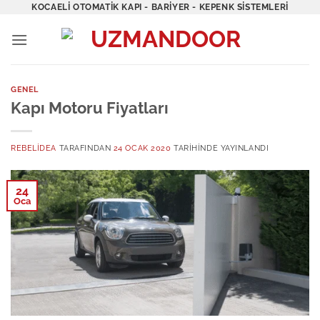
İçeriğe
KOCAELI OTOMATIK KAPI - BARIYER - KEPENK SISTEMLERI
atla
GENEL
Kapı Motoru Fiyatları
REBELIDEA
TARAFINDAN
24 OCAK 2020
TARIHINDE YAYINLANDI
24
Oca