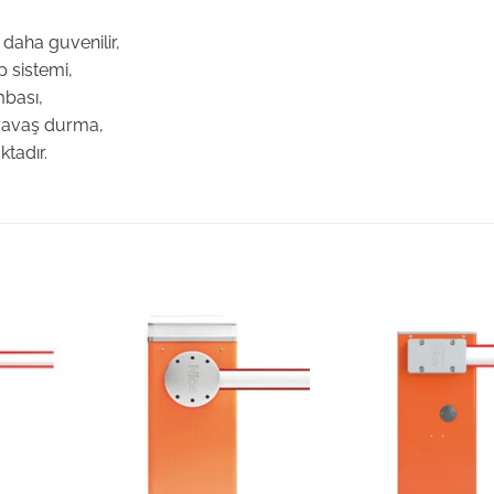
,
daha guvenilir,
p sistemi,
mbası,
 yavaş durma,
tadır.
Add to
Add to
wishlist
wishlist