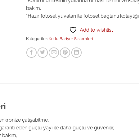
*Kontrol ünitesinin yukarıda olması ile hızlı ve kola
bakım,
*Hazır fotosel yuvaları ile fotosel baglantı kolaylığı
Add to wishlist
Kategoriler:
Kollu Bariyer Sistemleri
ri
enkronize çalışabilme,
aranti eden güçlü yayı ile daha güçlü ve güvenilir,
ay bakım,