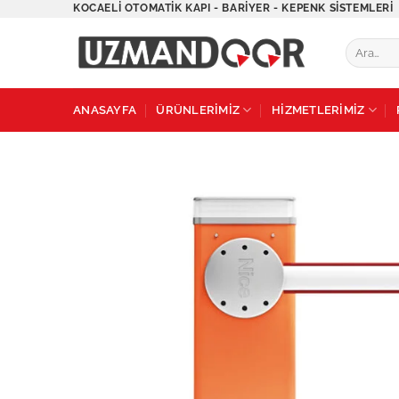
İçeriğe
KOCAELI OTOMATIK KAPI - BARIYER - KEPENK SISTEMLERI
atla
Ara:
ANASAYFA
ÜRÜNLERİMİZ
HİZMETLERİMİZ
A
w