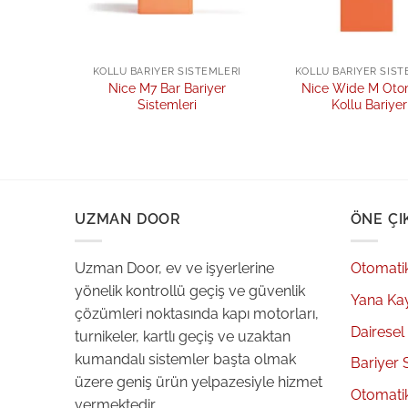
TEMLERI
KOLLU BARIYER SISTEMLERI
KOLLU BARIYER SIST
omatik
Nice M7 Bar Bariyer
Nice Wide M Oto
r
Sistemleri
Kollu Bariyer
UZMAN DOOR
ÖNE ÇI
Uzman Door, ev ve işyerlerine
Otomati
yönelik kontrollü geçiş ve güvenlik
Yana Ka
çözümleri noktasında kapı motorları,
Dairesel
turnikeler, kartlı geçiş ve uzaktan
kumandalı sistemler başta olmak
Bariyer 
üzere geniş ürün yelpazesiyle hizmet
Otomati
vermektedir.