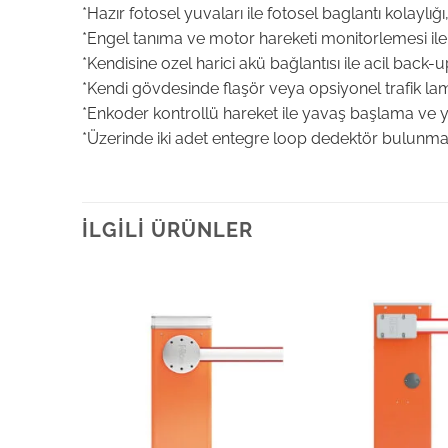
*Hazır fotosel yuvaları ile fotosel baglantı kolaylığı
*Engel tanıma ve motor hareketi monitorlemesi ile 
*Kendisine ozel harici akü bağlantısı ile acil back-u
*Kendi gövdesinde flaşör veya opsiyonel trafik la
*Enkoder kontrollü hareket ile yavaş başlama ve
*Üzerinde iki adet entegre loop dedektör bulunmak
İLGILI ÜRÜNLER
Add to
Add to
wishlist
wishlist