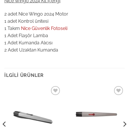
Nice Wingo 2024 Kit İçeriği
:
2 adet Nice Wingo 2024 Motor
1 adet Kontrol ünitesi
1 Takım
Nice Güvenlik Fotoseli
1 Adet Flaşör Lamba
1 Adet Kumanda Alıcısı
2 Adet Uzaktan Kumanda
İLGILI ÜRÜNLER
Add to
Add to
wishlist
wishlist