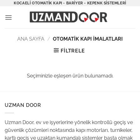
İçeriğe
KOCAELI OTOMATIK KAPI - BARIYER - KEPENK SISTEMLERI
atla
ANA SAYFA
/
OTOMATIK KAPI İMALATLARI
FILTRELE
Seçiminizle eşleşen ürün bulunamadı.
UZMAN DOOR
Uzman Door, ev ve işyerlerine yönelik kontrollü geçiş ve
güvenlik çözümleri noktasında kapı motorları, turnikeler,
kartlı geçiş ve uzaktan kumandalı sistemler başta olmak