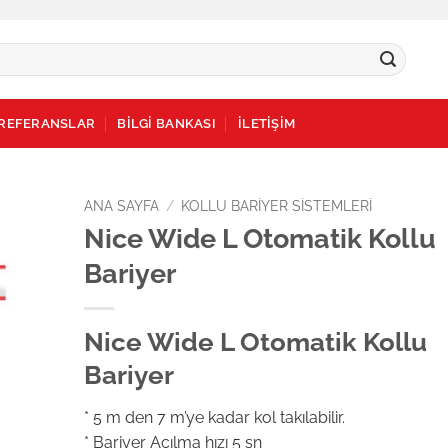
REFERANSLAR
BİLGİ BANKASI
İLETİŞİM
ANA SAYFA
/
KOLLU BARIYER SISTEMLERI
Nice Wide L Otomatik Kollu
dd to
Bariyer
ishlist
Nice Wide L Otomatik Kollu
Bariyer
* 5 m den 7 m’ye kadar kol takılabilir.
* Bariyer Açılma hızı 5 sn