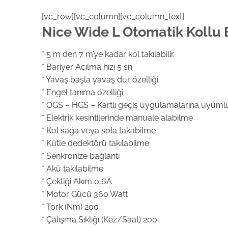
[vc_row][vc_column][vc_column_text]
Nice Wide L Otomatik Kollu 
* 5 m den 7 m’ye kadar kol takılabilir.
* Bariyer Açılma hızı 5 sn
* Yavaş başla yavaş dur özelliği
* Engel tanıma özelliği
* OGS – HGS – Kartlı geçiş uygulamalarına uyuml
* Elektrik kesintilerinde manuale alabilme
* Kol sağa veya sola takabilme
* Kütle dedektörü takılabilme
* Senkronize bağlantı
* Akü takılabilme
* Çektiği Akım 0,6A
* Motor Gücü 360 Watt
* Tork (Nm) 200
* Çalışma Sıklığı (Kez/Saat) 200