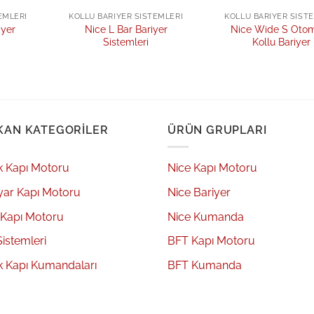
EMLERI
KOLLU BARIYER SISTEMLERI
KOLLU BARIYER SIST
iyer
Nice L Bar Bariyer
Nice Wide S Otom
Sistemleri
Kollu Bariyer
KAN KATEGORILER
ÜRÜN GRUPLARI
k Kapı Motoru
Nice Kapı Motoru
yar Kapı Motoru
Nice Bariyer
 Kapı Motoru
Nice Kumanda
Sistemleri
BFT Kapı Motoru
k Kapı Kumandaları
BFT Kumanda