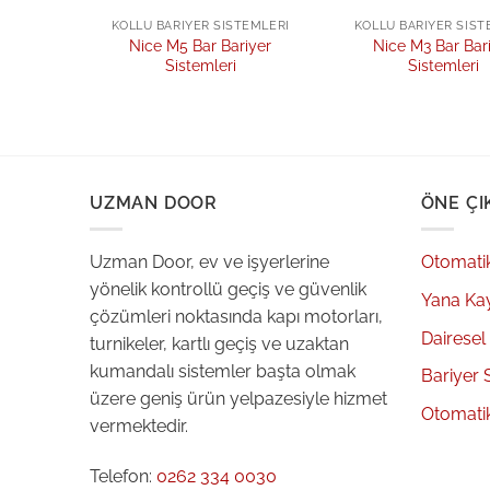
TEMLERI
KOLLU BARIYER SISTEMLERI
KOLLU BARIYER SIST
matik
Nice M5 Bar Bariyer
Nice M3 Bar Bar
r
Sistemleri
Sistemleri
UZMAN DOOR
ÖNE ÇI
Uzman Door, ev ve işyerlerine
Otomati
yönelik kontrollü geçiş ve güvenlik
Yana Ka
çözümleri noktasında kapı motorları,
Dairesel
turnikeler, kartlı geçiş ve uzaktan
kumandalı sistemler başta olmak
Bariyer 
üzere geniş ürün yelpazesiyle hizmet
Otomati
vermektedir.
Telefon:
0262 334 0030