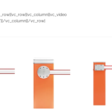
vc_row][vc_row][vc_column][vc_video
r”][/vc_column][/vc_row]
Add to
Add to
wishlist
wishlist