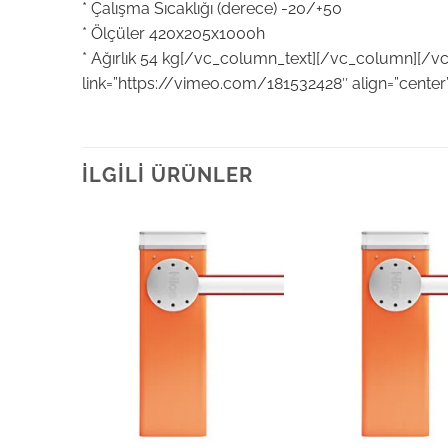
* Çalışma Sıcaklığı (derece) -20/+50
* Ölçüler 420x205x1000h
* Ağırlık 54 kg[/vc_column_text][/vc_column][/
link=”https://vimeo.com/181532428″ align=”cente
İLGILI ÜRÜNLER
Add to
Add to
wishlist
wishlist