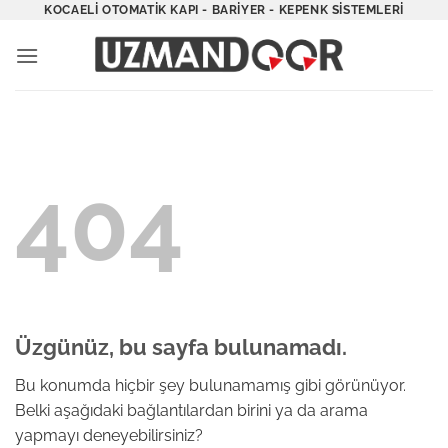
İçeriğe
KOCAELI OTOMATIK KAPI - BARIYER - KEPENK SISTEMLERI
atla
404
Üzgünüz, bu sayfa bulunamadı.
Bu konumda hiçbir şey bulunamamış gibi görünüyor.
Belki aşağıdaki bağlantılardan birini ya da arama
yapmayı deneyebilirsiniz?