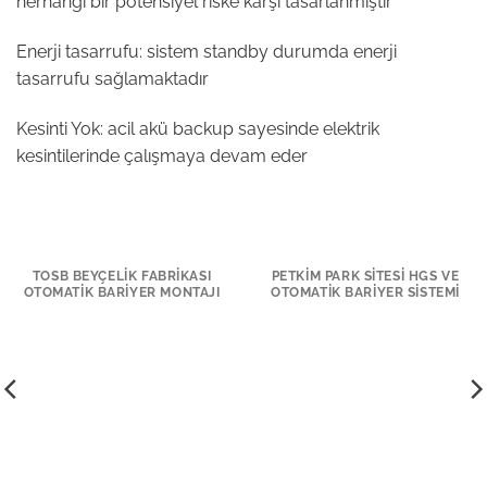
herhangi bir potensıyel riske karşı tasarlanmıştır
Enerji tasarrufu: sistem standby durumda enerji
tasarrufu sağlamaktadır
Kesinti Yok: acil akü backup sayesinde elektrik
kesintilerinde çalışmaya devam eder
TOSB BEYÇELIK FABRIKASI
PETKIM PARK SITESI HGS VE
OTOMATIK BARIYER MONTAJI
OTOMATIK BARIYER SISTEMI