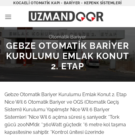
İçeriğe
KOCAELI OTOMATIK KAPI - BARIYER - KEPENK SISTEMLERI
atla
Otomatik Bariyer
GEBZE OTOMATIK BARIYER
KURULUMU EMLAK KONUT
2. ETAP
Gebze Otomatik Bariyer Kurulumu Emlak Konut 2. Etap
Nice Wil 6 Otomatik Bariyer ve OGS (Otomatik Geçiş
Sistemi) Kurulumu Yapılmıştır Nice Wil 6 Bariyer
Sistemleri *Nice Wil 6 açılma süresi 5 saniyedir. *Tork
gücü 200NM’dir. *360Watt güçtedir. *6 metre kol taşıma
kapasitesine sahiptir. *Kontrol ünitesi üzerinde