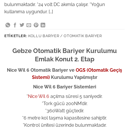
bulunmaktadır. *24 volt DC akımla çalışır. *Yoğun
kullanıma uygundur. […]
ETIKETLER:
KOLLU BARIYER / OTOMATIK BARIYER
Gebze Otomatik Bariyer Kurulumu
Emlak Konut 2. Etap
Nice Wil 6 Otomatik Bariyer ve
OGS (Otomatik Geçiş
Sistemi)
Kurulumu Yapılmıştır
Nice Wil 6 Bariyer Sistemleri
*
Nice Wil 6
açılma süresi 5 saniyedir.
*Tork gücü 200NM’dir.
*360Watt güçtedir.
*6 metre kol taşıma kapasitesine sahiptir.
*Kontrol ünitesi üzerinde bulunmaktadır.