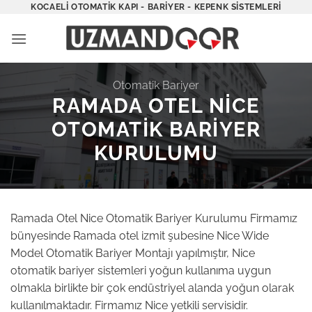
İçeriğe
KOCAELI OTOMATIK KAPI - BARIYER - KEPENK SISTEMLERI
atla
Otomatik Bariyer
RAMADA OTEL NICE
OTOMATIK BARIYER
KURULUMU
Ramada Otel Nice Otomatik Bariyer Kurulumu Firmamız
bünyesinde Ramada otel izmit şubesine Nice Wide
Model Otomatik Bariyer Montajı yapılmıştır, Nice
otomatik bariyer sistemleri yoğun kullanıma uygun
olmakla birlikte bir çok endüstriyel alanda yoğun olarak
kullanılmaktadır. Firmamız Nice yetkili servisidir.