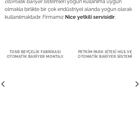
otomatik bariyer
sistemleri yoğun kullanıma uygun
olmakla birlikte bir çok endüstriyel alanda yoğun olarak
kullanılmaktadır. Firmamız
Nice yetkili servisidir
.
TOSB BEYÇELIK FABRIKASI
PETKIM PARK SITESI HGS VE
OTOMATIK BARIYER MONTAJI
OTOMATIK BARIYER SISTEMI