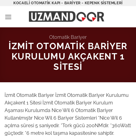
İçeriğe
KOCAELI OTOMATIK KAPI - BARIYER - KEPENK SISTEMLERI
atla
Otomatik Bariyer
İZMIT OTOMATIK BARIYER
KURULUMU AKÇAKENT 1
SITESI
İzmit Otomatik Bariyer İzmit Otomatik Bariyer Kurulumu
Akçakent 1 Sitesi İzmit Otomatik Bariyer Kurulum
Aşaması Kurulumda Nice Wil 6 Otomatik Bariyer
Kullanılmıştır Nice Wil 6 Bariyer Sistemleri *Nice Wil 6
açılma süresi 5 saniyedir. *Tork gücü 200NM’dir. *360Watt
güçtedir. *6 metre kol taşıma kapasitesine sahiptir.